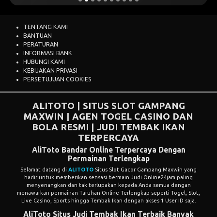
TENTANG KAMI
BANTUAN
PERATURAN
INFORMASI BANK
HUBUNGI KAMI
KEBIJAKAN PRIVASI
PERSETUJUAN COOKIES
ALITOTO | SITUS SLOT GAMPANG
MAXWIN | AGEN
TOGEL
CASINO DAN
BOLA RESMI | JUDI TEMBAK IKAN
TERPERCAYA
AliToto Bandar Online Terpercaya Dengan
Permainan Terlengkap
Selamat datang di
ALITOTO
Situs Slot Gacor Gampang Maxwin yang
hadir untuk memberikan sensasi bermain Judi Online24jam paling
menyenangkan dan tak terlupakan kepada Anda semua dengan
menawarkan permainan Taruhan Online Terlengkap seperti Togel, Slot,
Live Casino, Sports hingga Tembak Ikan dengan akses 1 User ID saja.
AliToto Situs Judi Tembak Ikan Terbaik Banyak