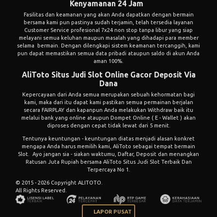
Kenyamanan 24 Jam
Fasilitas dan keamanan yang akan Anda dapatkan dengan bermain
bersama kami pun pastinya sudah terjamin, telah tersedia layanan
Customer Service profesional 7x24 non stop tanpa libur yang siap
melayani semua keluhan maupun masalah yang dihadapi para member
selama bermain. Dengan dilengkapi sistem keamanan tercanggih, kami
pun dapat memastikan semua data pribadi ataupun saldo di akun Anda
aman 100%.
AliToto Situs Judi Slot Online Gacor Deposit Via
Dana
Kepercayaan dari Anda semua merupakan sebuah kehormatan bagi
kami, maka dari itu dapat kami pastikan semua permainan berjalan
secara FAIRPLAY dan kapanpun Anda melakukan Withdraw baik itu
melalui bank yang online ataupun Dompet Online ( E - Wallet ) akan
diproses dengan cepat tidak lewat dari 5 menit.
Tentunya keuntungan - keuntungan diatas menjadi alasan konkret
mengapa Anda harus memilih kami, AliToto sebagai tempat bermain
Slot. Ayo jangan sia - siakan waktumu, Daftar, Deposit dan menangkan
Ratusan Juta Rupiah bersama AliToto Situs Judi Slot Terbaik Dan
Terpercaya No 1.
© 2015 - 2026 Copyright ALITOTO.
All Rights Reserved.
LAPOR PUSAT