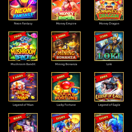
Neon Fantasy
Money Empire
Money Dragon
Mushroom Bandit
Mining Bonanza
Loki
Legend of Nian
Lucky Fortune
Legend of Eagle