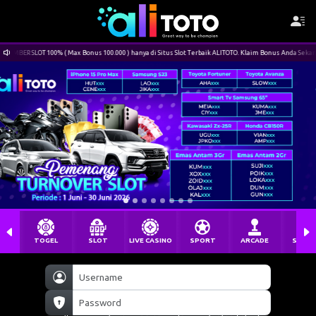
00% ( Max Bonus 100.000 ) hanya di Situs Slot Terbaik ALITOTO. Klaim Bonus Anda Sekarang !!!
TOGEL
SLOT
LIVE CASINO
SPORT
ARCADE
SABU