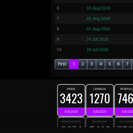
6
03 Aug 2026
7
02 Aug 2026
8
01 Aug 2026
9
31 Jul 2026
10
30 Jul 2026
First
1
2
3
4
5
6
7
PARIS
CANADA
PORTUG
3423
1270
74
8/8/2026
8/8/2026
8/8/20
MANCHESTER
SHANGHAI
HOCHIM
3874
5416
75