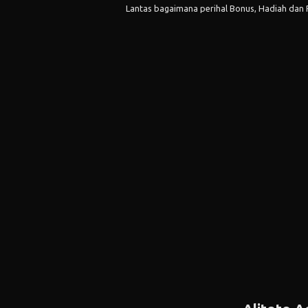
Lantas bagaimana perihal Bonus, Hadiah dan 