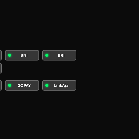
BNI
BRI
GOPAY
LinkAja