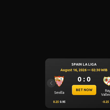
8/8/2026
8/8/2026
8/8/20
NS LEAGUE QUALIFIERS
UEFA CHAMPIONS LEAGUE QUALI
, 2026 — 02:00 WIB
August 12, 2026 — 01:30 WIB
0 : 0
0 : 0
Previous
BET NOW
BET NOW
SK Sturm
Sparta Praha
Fene
Graz
-1
0.96
-0.5
0.95
0.5