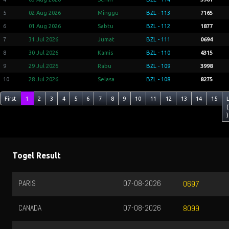
5
02 Aug 2026
Minggu
BZL - 113
7165
6
01 Aug 2026
Sabtu
BZL - 112
1877
7
31 Jul 2026
Jumat
BZL - 111
0694
8
30 Jul 2026
Kamis
BZL - 110
4315
9
29 Jul 2026
Rabu
BZL - 109
3998
10
28 Jul 2026
Selasa
BZL - 108
8275
First
1
2
3
4
5
6
7
8
9
10
11
12
13
14
15
(
)
Togel Result
PARIS
07-08-2026
0697
CANADA
07-08-2026
8099