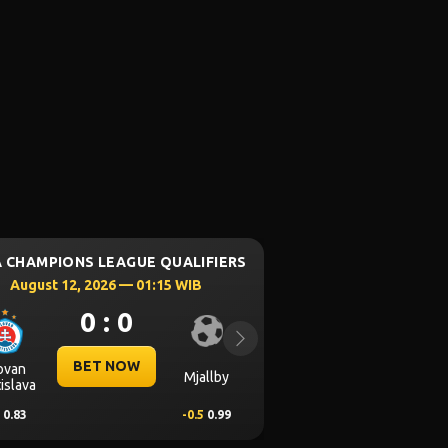
/8/2026
6/8/2026
6/8/2026
N
7
OOTBALL F24 ELITE CLUB FRIENDLY
August 7, 2026 — 11:45 WIB
1 : 0
Next
BET NOW
e-Tottenham
 Leipzig
Hotspur
00
0.60
0.00
-0.84