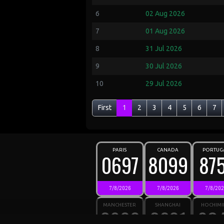
6
02 Aug 2026
7
01 Aug 2026
8
31 Jul 2026
9
30 Jul 2026
10
29 Jul 2026
First
1
2
3
4
5
6
7
PARIS
CANADA
PORTUG
0697
8099
87
7/8/2026
7/8/2026
7/8/20
MANCHESTER
SHANGHAI
HOCHIM
6900
6201
83