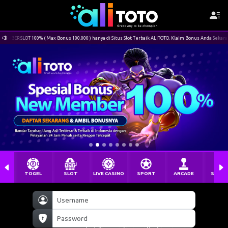
s 100.000 ) hanya di Situs Slot Terbaik ALITOTO. Klaim Bonus Anda Sekarang !!!
Da
TOGEL
SLOT
LIVE CASINO
SPORT
ARCADE
SABU