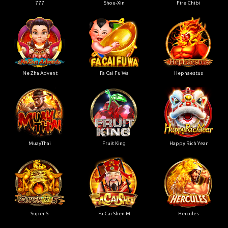
777
Shou-Xin
Fire Chibi
Ne Zha Advent
Fa Cai Fu Wa
Hephaestus
MuayThai
Fruit King
Happy Rich Year
Super 5
Fa Cai Shen M
Hercules