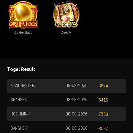
Golden Eggs
Zeus M
Togel Result
MANCHESTER
08-08-2026
3874
SHANGHAI
08-08-2026
5416
HOCHIMINH
08-08-2026
7533
BANGKOK
08-08-2026
8597