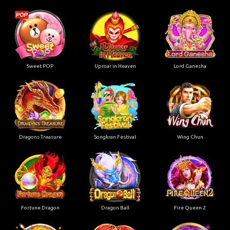
Sweet POP
Uproar in Heaven
Lord Ganesha
Dragons Treasure
Songkran Festival
Wing Chun
Fortune Dragon
Dragon Ball
Fire Queen 2