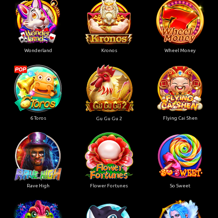
Wonderland
Kronos
Wheel Money
6 Toros
Flying Cai Shen
Gu Gu Gu 2
Rave High
Flower Fortunes
So Sweet