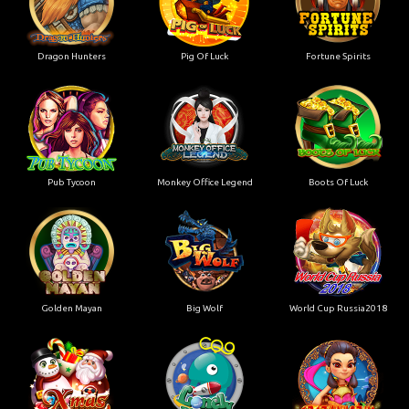
Dragon Hunters
Pig Of Luck
Fortune Spirits
Pub Tycoon
Monkey Office Legend
Boots Of Luck
Golden Mayan
Big Wolf
World Cup Russia2018