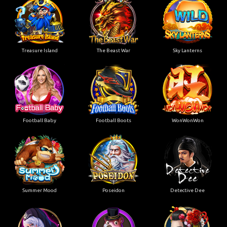
Treasure Island
The Beast War
Sky Lanterns
Football Baby
Football Boots
WonWonWon
Summer Mood
Poseidon
Detective Dee