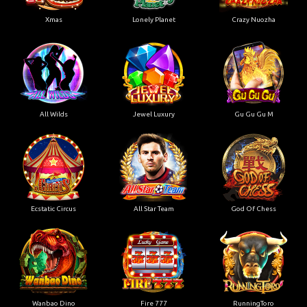
Xmas
Lonely Planet
Crazy Nuozha
All Wilds
Jewel Luxury
Gu Gu Gu M
Ecstatic Circus
All Star Team
God Of Chess
Wanbao Dino
Fire 777
RunningToro