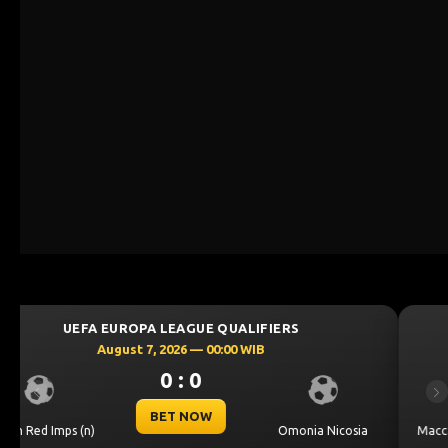
UEFA EUROPA LEAGUE QUALIFIERS
August 6, 2026 — 22:59 WIB
0 : 0
Previous
Ne
BET NOW
 Nicosia
Maccabi Tel Aviv (n)
CSKA So