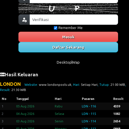
Remember Me
Masuk
Daftar Sekarang
Desktop
Wap
Hasil Keluaran
LONDON
Website:
www.londonpools.uk
, Hari:
Setiap Hari
, Tutup:
21:00 WIB
,
Result:
21:30 WIB
No
Tanggal
Hari
Pasaran
Result
1
05 Aug 2026
Rabu
LDN - 116
4339
2
04 Aug 2026
Selasa
LDN - 115
1082
3
03 Aug 2026
Senin
LDN - 114
2654
4
02 Aug 2026
Minggu
LDN - 113
0868