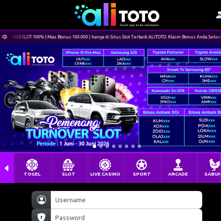
R SLOT 100% ( Max Bonus 100.000 ) hanya di Situs Slot Terbaik ALITOTO. Klaim Bonus Anda Sekarang !
TOGEL
SLOT
LIVE CASINO
SPORT
ARCADE
SABU