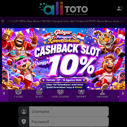
R SLOT 100% ( Max Bonus 100.000 ) hanya di Situs Slot Terbaik ALITOTO. Klaim Bonus Anda Sekarang !
TOGEL
SLOT
LIVE CASINO
SPORT
ARCADE
SABU