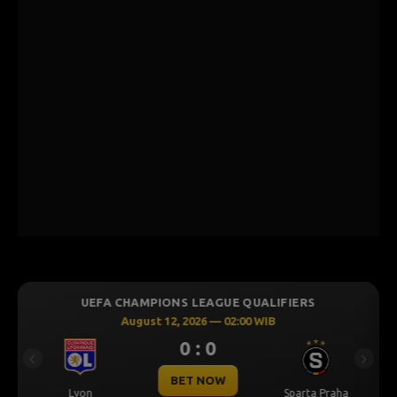
ONS LEAGUE QUALIFIERS
UEFA CHAMPIONS L
12, 2026 — 02:00 WIB
August 12, 20
0 : 0
0 
Previous
Next
BET NOW
BET
Sparta Praha
SK Sturm Graz