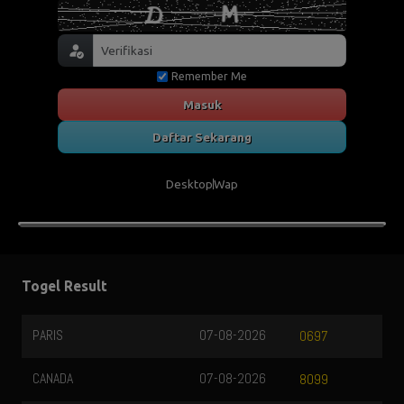
Remember Me
Masuk
Daftar Sekarang
Desktop
Wap
Togel Result
PARIS
07-08-2026
0697
CANADA
07-08-2026
8099