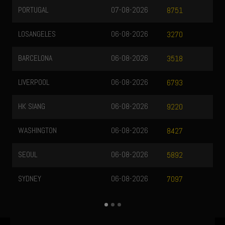
PORTUGAL
07-08-2026
8751
LOSANGELES
06-08-2026
3270
BARCELONA
06-08-2026
3518
LIVERPOOL
06-08-2026
6793
HK SIANG
06-08-2026
9220
WASHINGTON
06-08-2026
8427
SEOUL
06-08-2026
5892
SYDNEY
06-08-2026
7097