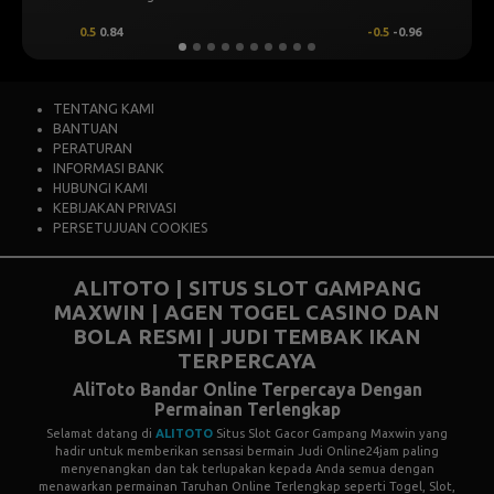
-0.5
-0.96
0.5
0.51
TENTANG KAMI
BANTUAN
PERATURAN
INFORMASI BANK
HUBUNGI KAMI
KEBIJAKAN PRIVASI
PERSETUJUAN COOKIES
ALITOTO | SITUS SLOT GAMPANG
MAXWIN | AGEN
TOGEL
CASINO DAN
BOLA RESMI | JUDI TEMBAK IKAN
TERPERCAYA
AliToto Bandar Online Terpercaya Dengan
Permainan Terlengkap
Selamat datang di
ALITOTO
Situs Slot Gacor Gampang Maxwin yang
hadir untuk memberikan sensasi bermain Judi Online24jam paling
menyenangkan dan tak terlupakan kepada Anda semua dengan
menawarkan permainan Taruhan Online Terlengkap seperti Togel, Slot,