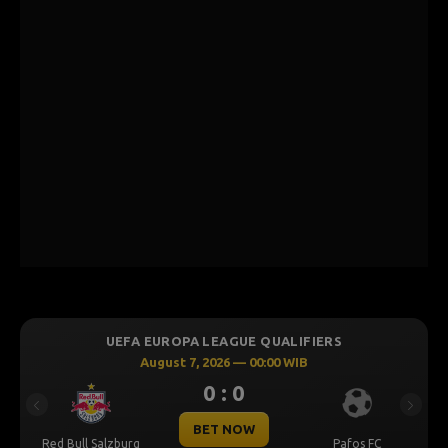
 EUROPA LEAGUE QUALIFIERS
UEFA EURO
August 7, 2026 — 00:00 WIB
August 
0 : 0
Previous
Next
BET NOW
Pafos FC
Benfica